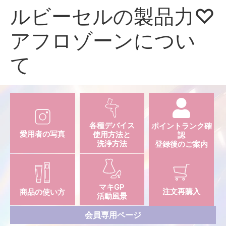
ルビーセルの製品力♡
アフロゾーンについ
て
各種デバイス
ポイントランク確
愛用者の写真
使用方法と
認
洗浄方法
登録後のご案内
マキGP
注文再購入
商品の使い方
活動風景
会員専用ページ