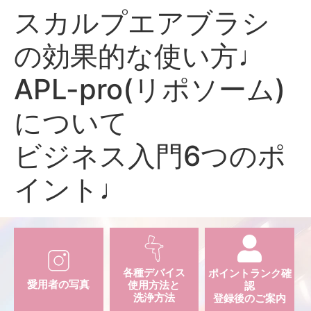
スカルプエアブラシ
の効果的な使い方♩
APL-pro(リポソーム)
について
ビジネス入門6つのポ
イント♩
各種デバイス
ポイントランク確
愛用者の写真
使用方法と
認
洗浄方法
登録後のご案内