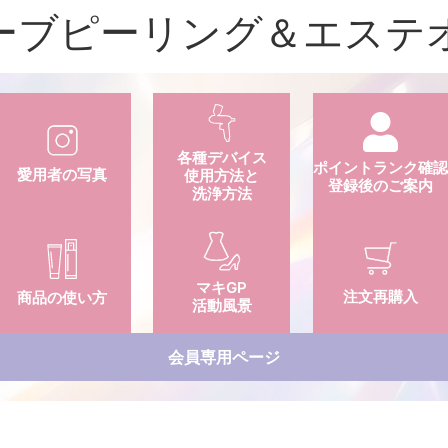
ーブピーリング＆エステ
各種デバイス
ポイントランク確
愛用者の写真
使用方法と
登録後のご案内
洗浄方法
マキGP
注文再購入
商品の使い方
活動風景
会員専用ページ