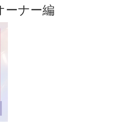
オーナー編
認