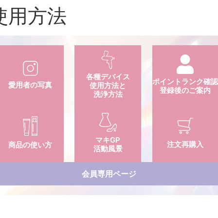
使用方法
各種デバイス
ポイントランク確
愛用者の写真
使用方法と
登録後のご案内
洗浄方法
マキGP
注文再購入
商品の使い方
活動風景
会員専用ページ